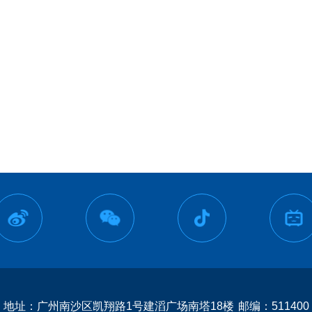
地址：广州南沙区凯翔路1号建滔广场南塔18楼
邮编：511400