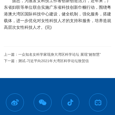
据悉，为激发女科技工作者创新创造活力，近年来，广
东省妇联等单位联合实施广东省科技创新巾帼行动，围绕粤
港澳大湾区国际科技中心建设，健全机制，强化服务，搭建
载体，进一步优化对女性科技人才的支持和服务，培养造就
高层次女性科技人才。(完)
上一篇：
一众知名女科学家现身大湾区科学论坛 展现“她智慧”
下一篇：
测试-习近平向2021年大湾区科学论坛致贺信