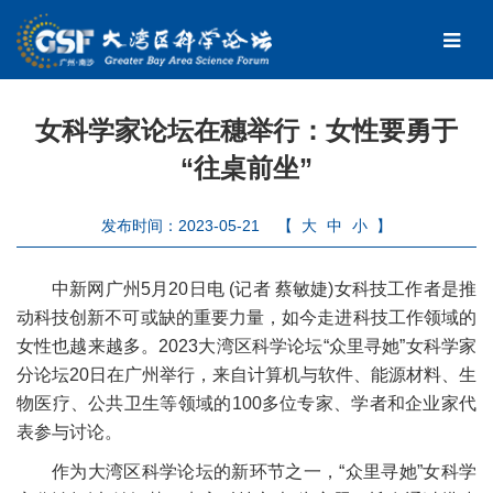
女科学家论坛在穗举行：女性要勇于
“往桌前坐”
发布时间：2023-05-21
【
大
中
小
】
中新网广州5月20日电 (记者 蔡敏婕)女科技工作者是推
动科技创新不可或缺的重要力量，如今走进科技工作领域的
女性也越来越多。2023大湾区科学论坛“众里寻她”女科学家
分论坛20日在广州举行，来自计算机与软件、能源材料、生
物医疗、公共卫生等领域的100多位专家、学者和企业家代
表参与讨论。
作为大湾区科学论坛的新环节之一，“众里寻她”女科学