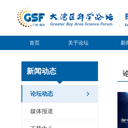
首页
关于论坛
新
新闻动态
论坛动态
媒体报道